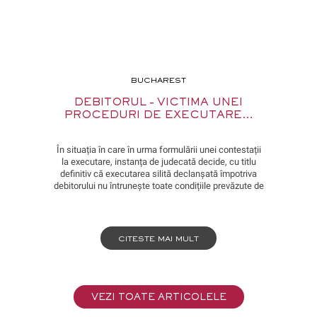
BUCHAREST
DEBITORUL – VICTIMA UNEI
PROCEDURI DE EXECUTARE…
În situația în care în urma formulării unei contestații
la executare, instanța de judecată decide, cu titlu
definitiv că executarea silită declanșată împotriva
debitorului nu întrunește toate condițiile prevăzute de
lege (cu titlu de exemplu, a fost încuviințată pentru un
debit care nu exista), caracterul nelegal al acestei
proceduri fiind constatat în mod definitiv printr-o
hotărâre judecătorească, se naște […]
CITESTE MAI MULT
VEZI TOATE ARTICOLELE