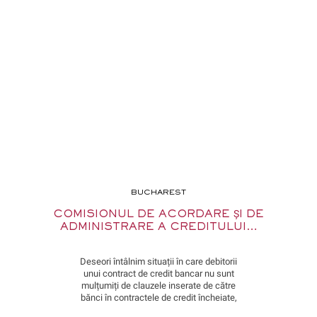
BUCHAREST
COMISIONUL DE ACORDARE ȘI DE
ADMINISTRARE A CREDITULUI…
Deseori întâlnim situații în care debitorii
unui contract de credit bancar nu sunt
mulțumiți de clauzele inserate de către
bănci în contractele de credit încheiate,
aceștia reclamându-le ca fiind abuzive.