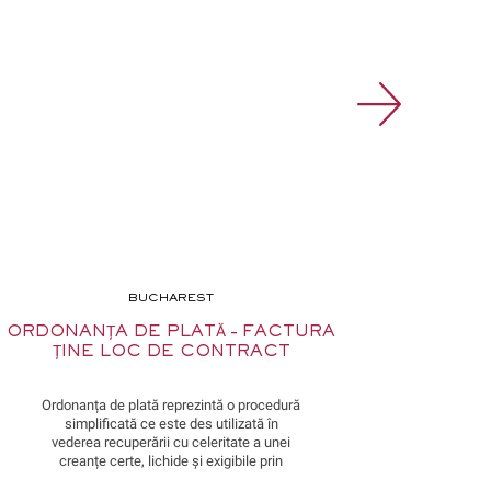
BUCHAREST
ORDONANȚA DE PLATĂ – FACTURA
CONT
ȚINE LOC DE CONTRACT
ADE
Ordonanța de plată reprezintă o procedură
simplificată ce este des utilizată în
regle
vederea recuperării cu celeritate a unei
și ex
creanțe certe, lichide și exigibile prin
con
intermediul instanței de judecată, în baza
conti