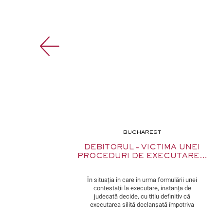
BUCHAREST
Ă DE
DEBITORUL – VICTIMA UNEI
AC) –…
PROCEDURI DE EXECUTARE…
rmă de
În situația în care în urma formulării unei
ia
contestații la executare, instanța de
mediul
judecată decide, cu titlu definitiv că
litigii
executarea silită declanșată împotriva
un
debitorului nu întrunește toate condițiile