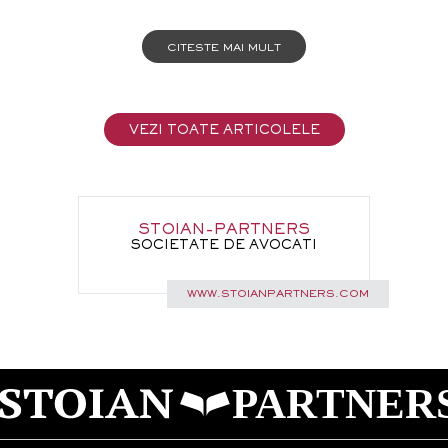
Astfel cum reiese din practica
judiciară vastă existentă în România, în
litigiile privind clauzele abuzive inserate în
CITESTE MAI MULT
contractele de credit, instanțele naționale
sunt obligate […]
VEZI TOATE ARTICOLELE
STOIAN-PARTNERS
SOCIETATE DE AVOCATI
WWW.STOIANPARTNERS.COM