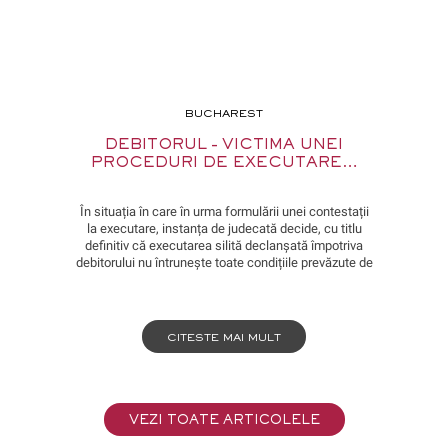
BUCHAREST
DEBITORUL – VICTIMA UNEI
PROCEDURI DE EXECUTARE…
În situația în care în urma formulării unei contestații
la executare, instanța de judecată decide, cu titlu
definitiv că executarea silită declanșată împotriva
debitorului nu întrunește toate condițiile prevăzute de
lege (cu titlu de exemplu, a fost încuviințată pentru un
debit care nu exista), caracterul nelegal al acestei
proceduri fiind constatat în mod definitiv printr-o
hotărâre judecătorească, se naște […]
CITESTE MAI MULT
VEZI TOATE ARTICOLELE